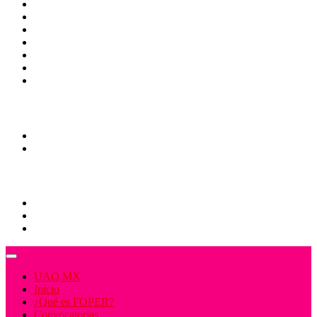
CAS
TV UAQ
Radio UAQ
Calendario Escolar
Bibliotecas
Contraloria Social
Mapa
COMUNIDADES
Programas Educativos
Convocatorias
EDUCACIÓN CONTINUA
Alumnos
Docentes
Administrativos
UAQ.MX
Inicio
¿Qué es FOPER?
Convocatorias