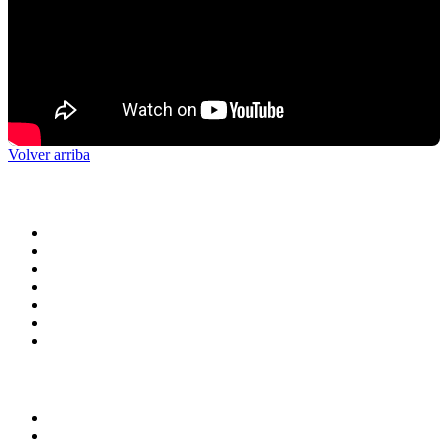
Volver arriba
ADMINISTRACIÓN CENTRAL
Rectoría
Secretarías
Direcciones
Coordinaciones
Bachilleres
Facultades
Campus
SERVICIOS
Correo
Directorio