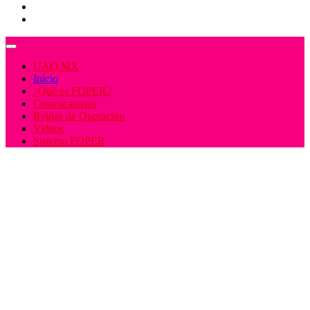
Docentes
Administrativos
UAQ.MX
Inicio
¿Qué es FOPER?
Convocatorias
Reglas de Operación
Videos
Sistema FOPER