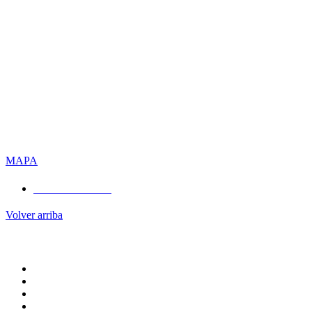
UBICACIÓN
CENTRO UNIVERSITARIO
Edificio de Rectoría , 1er piso, Sala de asesores.
Cerro de las Campanas s/n, Querétaro, Qro.
(442) 192 1200 Ext. 3169
MAPA
UBICACIÓN
Volver arriba
ADMINISTRACIÓN CENTRAL
Rectoría
Secretarías
Direcciones
Coordinaciones